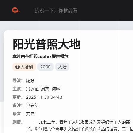
阳光普照大地
本片由茶杯狐cupfox提供播放
大陆剧
2009
大陆
导演：
庞好
主演：
冯远征
周杰
何琳
更新：
2025-11-30 04:43
备注：
已完结
语言：
其它
剧情：
一九七二年，青年工人张永康成为云锦织造工人的那一
了。瞬间把几个青年男女推到了尴尬而矛盾的位置：二丫固