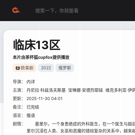
临床13区
本片由茶杯狐cupfox提供播放
欧美剧
2022
俄罗斯
导演：
内详
主演：
丹尼拉·科兹洛夫斯基
宝琳娜·安德烈耶娃
维克多利亚·伊
更新：
2025-11-30 04:01
备注：
已完结
语言：
俄语
剧情：
基里尔，一个身患绝症的外科医生，在一个医生与超自
里尔沉浸在人类、女巫和恶魔的错综复杂的关系中，越来越