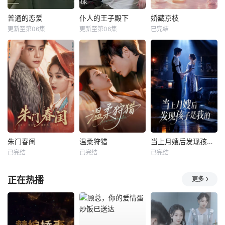
普通的恋爱
仆人的王子殿下
娇藏京枝
更新至第06集
更新至第06集
已完结
朱门春闺
温柔狩猎
当上月嫂后发现孩子是我的
已完结
已完结
已完结
正在热播
更多