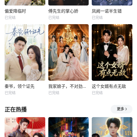
偏爱降临时
傅先生的掌心娇
凤阙一诺半生错
已完结
已完结
已完结
秦爷，领个证先
我家娘子，不对劲第四季
这个女婿有点无敌
已完结
已完结
已完结
正在热播
更多