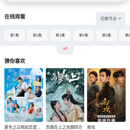
在线观看
切换节点
第1集
第2集
第3集
第4集
第5集
第
猜你喜欢
夏色之云掀起恋爱与风暴
吾凰在上之凤御四方
南戏