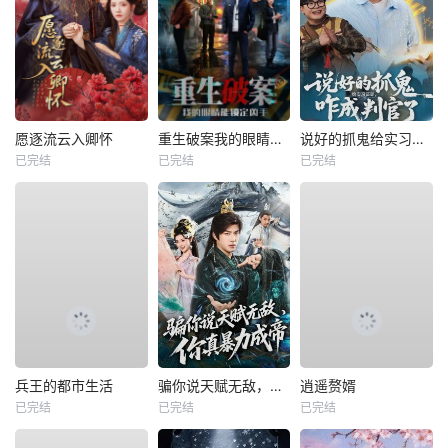
愿逐流云入卿怀
重生破案我的眼睛能锁定凶手
说好的抓鬼给实习证明，咋成判官了
已完结
已完结
已完结
兵王的都市生活
骗你说天赋无敌，你真暴力成帝
逍遥赘婿
已完结
已完结
已完结