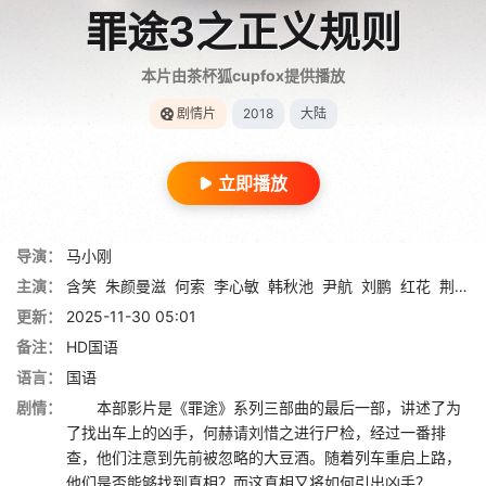
罪途3之正义规则
本片由茶杯狐cupfox提供播放
剧情片
2018
大陆
立即播放
导演：
马小刚
主演：
含笑
朱颜曼滋
何索
李心敏
韩秋池
尹航
刘鹏
红花
荆民强
更新：
2025-11-30 05:01
备注：
HD国语
语言：
国语
剧情：
本部影片是《罪途》系列三部曲的最后一部，讲述了为
了找出车上的凶手，何赫请刘惜之进行尸检，经过一番排
查，他们注意到先前被忽略的大豆酒。随着列车重启上路，
他们是否能够找到真相？而这真相又将如何引出凶手？