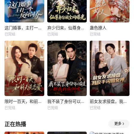
这门婚事，主打一个反向饲养
弃少归来，仙尊身份被全网曝光
蛊色撩人
已完结
已完结
已完结
限时一百天，和前夫谈恋爱
我不装了身份可以偷走那我的病例呢
前女友求接盘，我反手闪婚女神
已完结
已完结
已完结
正在热播
更多