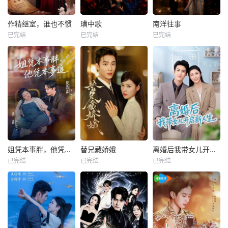
作精继室，谁也不惯
璜中歌
南洋往事
已完结
已完结
已完结
姐凭本事胖，他凭本事追
替兄藏娇娥
离婚后我带女儿开启新人生
已完结
已完结
已完结