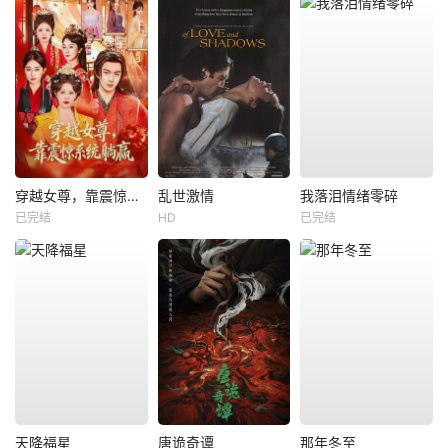
穿越女尊，靠震惊系统躺赢
乱世激情
我落泪情绪零碎
已完结
HD
已完结
天降福星
唐诡奇谭
那年冬至