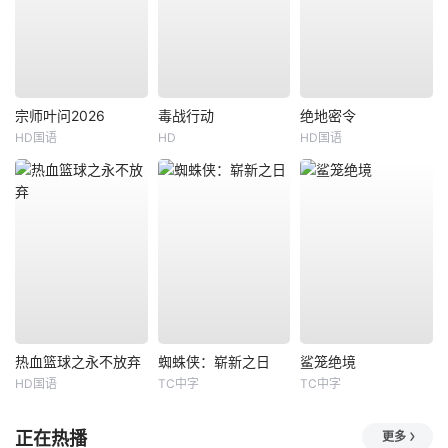
宗师叶问2026
毒战行动
绝地密令
HD国语
HD
HD国语
热血篮球之永不放弃
蜘蛛侠：崭新之日
鲨笼绝境
HD国语
TC中字
TC中字
正在热播
更多