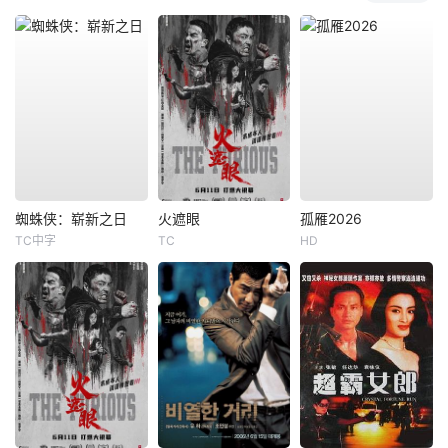
蜘蛛侠：崭新之日
火遮眼
孤雁2026
TC中字
TC
HD