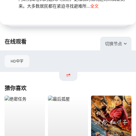
来。大多数居民都在紧迫寻找避难所...
全文
在线观看
切换节点
HD中字
猜你喜欢