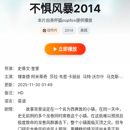
不惧风暴2014
本片由茶杯狐cupfox提供播放
动作片
2014
美国
立即播放
导演：
史蒂文·奎里
主演：
理查德·阿米蒂奇
莎拉·韦恩·卡丽丝
马特·沃尔什
马克斯·迪肯
更新：
2025-11-30 01:49
备注：
HD
语言：
英语
剧情：
故事背景设定在一个名为西弗敦的小镇，在同一天中，
史无前例的多个龙卷同时席卷这个小镇，在这些难以预测且
极度致命的龙卷风群袭击下，整个小镇面临灭顶之灾。但专
门研究龙卷风的追风人预测，更糟糕的情况还尚未真正到