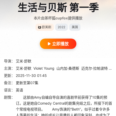
生活与贝斯 第一季
本片由茶杯狐cupfox提供播放
欧美剧
2022
美国
立即播放
导演：
艾米·舒默
主演：
艾米·舒默
Violet Young
山内加·桑德斯
迈克尔·拉帕波特
Gra
更新：
2025-11-30 01:45
备注：
更新至第07集
语言：
英语
剧情：
这部由Amy自编自导自演的喜剧早前获得了10集的预
订。这是她自Comedy Central的剧集完结之后，所接下的首
个常规电视项目。 Amy饰演的“Beth”，似乎过着令许多
人羡慕的生活：她的成长让周遭的人都印象深刻，也成为了