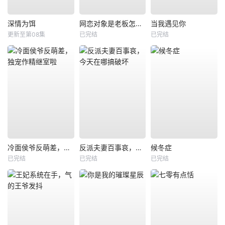
深情为饵
网恋对象是老板怎么办
当我遇见你
更新至第08集
已完结
已完结
冷面侯爷反萌差，独宠作精继室啦
反派夫妻百事哀，今天在哪搞破坏
候冬症
已完结
已完结
已完结