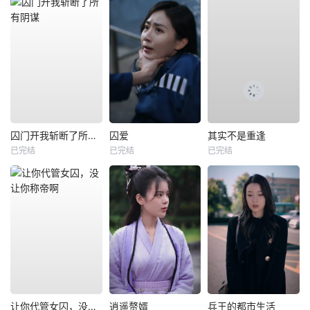
囚门开我斩断了所有阴谋
囚爱
其实不是重逢
已完结
已完结
已完结
让你代管女囚，没让你称帝啊
逍遥赘婿
兵王的都市生活