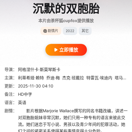
沉默的双胞胎
本片由茶杯狐cupfox提供播放
剧情片
2022
其它
立即播放
导演：
阿格涅什卡·斯莫琴斯卡
主演：
利蒂希娅·赖特
乔迪·梅
杰克·班戴拉
特雷瓦·埃迪内
塔马拉·劳伦斯
更新：
2025-11-30 04:10
备注：
HD中字
语言：
英语
剧情：
影片根据Marjorie Wallace撰写的同名书籍改编，讲述一
对双胞胎姐妹非常沉默，她们只用一种专有的语言来彼此交
流。她们迷恋于写小说、男孩以及青少年间的犯罪活动，她
们之间的紧密关系使得某些事情变得十分危险。