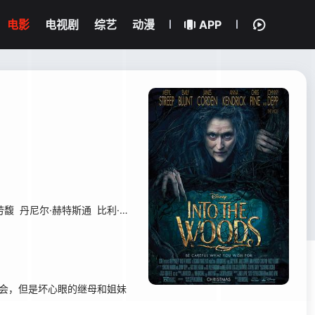
电影
电视剧
综艺
动漫
APP
劳馥
丹尼尔·赫特斯通
比利·马格努森
崔茜·尤玛
弗朗西斯·德·拉·图瓦
西
的舞会，但是坏心眼的继母和姐妹