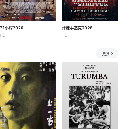
72小时2026
开膛手杰克2026
HD
HD
更多