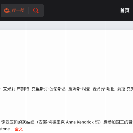
首页
搜一搜
普
艾米莉·布朗特
克里斯汀·芭伦斯基
詹姆斯·柯登
麦肯泽·毛祖
莉拉·克
的灰姑娘（安娜·肯德里克 Anna Kendrick 饰）想参加国王
ne ...
全文