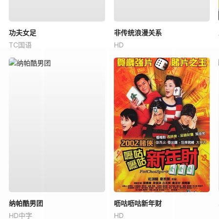
功夫女足
非传统浪漫关系
TC国语
HD
纳帕酷男团
呖咕呖咕新年财
HD中字
HD