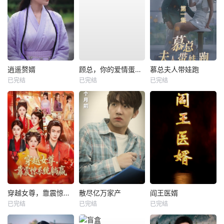
逍遥赘婿
顾总，你的爱情蛋炒饭已送达
慕总夫人带娃跑
已完结
已完结
已完结
穿越女尊，靠震惊系统躺赢
散尽亿万家产
阎王医婿
已完结
已完结
已完结