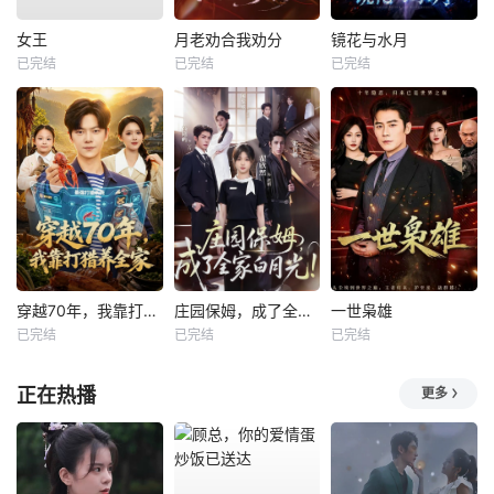
女王
月老劝合我劝分
镜花与水月
已完结
已完结
已完结
穿越70年，我靠打猎养全家
庄园保姆，成了全家白月光
一世枭雄
已完结
已完结
已完结
正在热播
更多