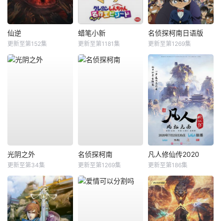
仙逆
蜡笔小新
名侦探柯南日语版
更新至第152集
更新至第1181集
更新至第1269集
光阴之外
名侦探柯南
凡人修仙传2020
更新至第34集
更新至第1269集
更新至第186集