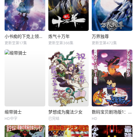
小书痴的下克上领主的养女
炼气十万年
万界独尊
更新至第17集
更新至第366集
更新至第472集
缎带骑士
梦想成为魔法少女
数码宝贝剧场版1：滚球兽诞生之谜
HD中字
已完结
HD