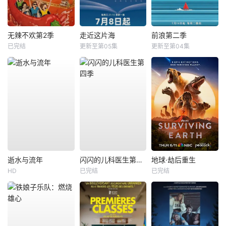
无辣不欢第2季
走近这片海
前浪第二季
已完结
更新至第05集
更新至第04集
逝水与流年
闪闪的儿科医生第四季
地球·劫后重生
HD
已完结
已完结