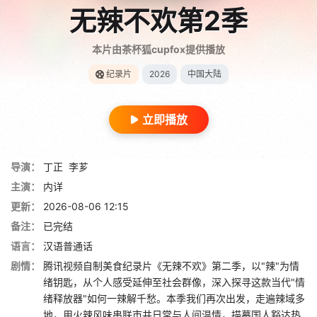
无辣不欢第2季
本片由茶杯狐cupfox提供播放
纪录片
2026
中国大陆
立即播放
导演：
丁正
李芗
主演：
内详
更新：
2026-08-06 12:15
备注：
已完结
语言：
汉语普通话
剧情：
腾讯视频自制美食纪录片《无辣不欢》第二季，以"辣"为情
绪钥匙，从个人感受延伸至社会群像，深入探寻这款当代"情
绪释放器"如何一辣解千愁。本季我们再次出发，走遍辣域多
地，用火辣风味串联市井日常与人间温情，描摹国人豁达热