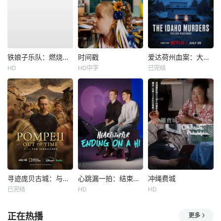
铁娘子乐队：燃烧雄心
时间戳
爱达荷州血案：大学梦魇
HD
HD中字
已完结
寻迹庞贝古城：与汤姆·希德勒斯顿同行
心跳漏一拍：结束在一声嗨
冲绳费城
已完结
HD
HD
正在热播
更多