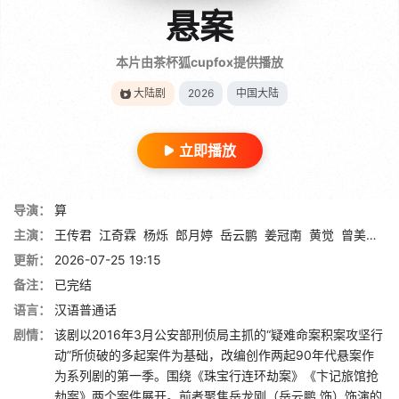
悬案
本片由茶杯狐cupfox提供播放
大陆剧
2026
中国大陆
立即播放
导演：
算
主演：
王传君
江奇霖
杨烁
郎月婷
岳云鹏
姜冠南
黄觉
曾美慧孜
更新：
2026-07-25 19:15
备注：
已完结
语言：
汉语普通话
剧情：
该剧以2016年3月公安部刑侦局主抓的“疑难命案积案攻坚行
动”所侦破的多起案件为基础，改编创作两起90年代悬案作
为系列剧的第一季。围绕《珠宝行连环劫案》《卞记旅馆抢
劫案》两个案件展开。前者聚焦岳龙刚（岳云鹏 饰）饰演的