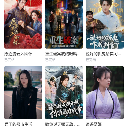
愿逐流云入卿怀
重生破案我的眼睛能锁定凶手
说好的抓鬼给实习证明，咋成判官了
已完结
已完结
已完结
兵王的都市生活
骗你说天赋无敌，你真暴力成帝
逍遥赘婿