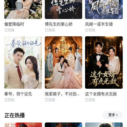
偏爱降临时
傅先生的掌心娇
凤阙一诺半生错
已完结
已完结
已完结
秦爷，领个证先
我家娘子，不对劲第四季
这个女婿有点无敌
已完结
已完结
已完结
正在热播
更多