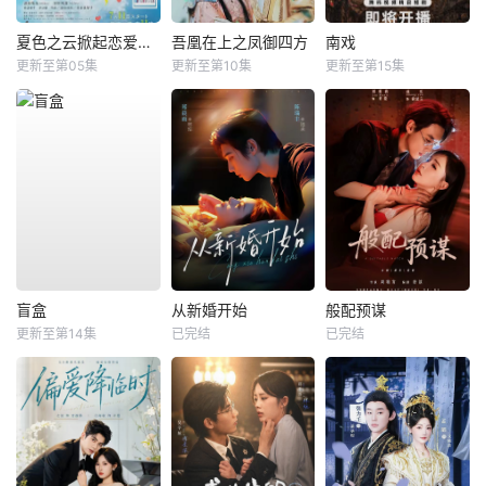
夏色之云掀起恋爱与风暴
吾凰在上之凤御四方
南戏
更新至第05集
更新至第10集
更新至第15集
盲盒
从新婚开始
般配预谋
更新至第14集
已完结
已完结