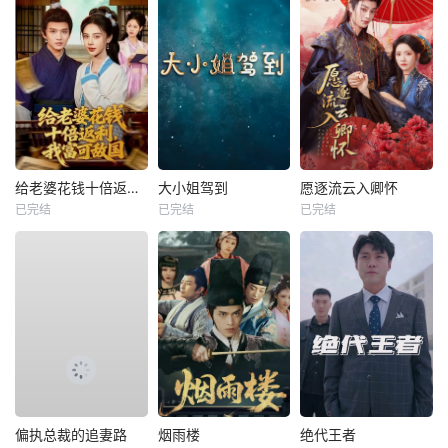
给老婆花钱十倍返利，我富可敌国
大小姐驾到
愿逐流云入卿怀
已完结
已完结
已完结
偏执总裁的追妻路
烟雨楼
绝代王者