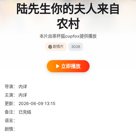
陆先生你的夫人来自
农村
本片由茶杯狐cupfox提供播放
剧情片
2026
立即播放
导演：
内详
主演：
内详
更新：
2026-06-09 13:15
备注：
已完结
语言：
剧情：