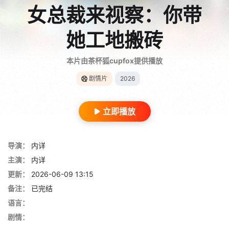
女总裁来视察：你带
她工地搬砖
本片由茶杯狐cupfox提供播放
剧情片
2026
立即播放
导演：
内详
主演：
内详
更新：
2026-06-09 13:15
备注：
已完结
语言：
剧情：