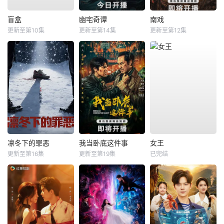
盲盒
幽宅奇谭
南戏
更新至第10集
更新至第14集
更新至第12集
凛冬下的罪恶
我当卧底这件事
女王
更新至第16集
更新至第19集
已完结