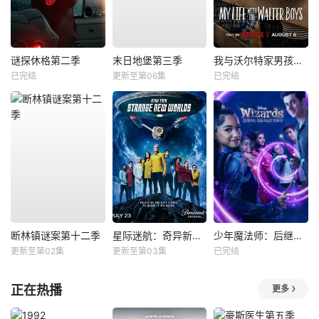
谜探休格第二季
末日地堡第三季
我与沃尔特家男孩的生活第三季
已完结
更新至第06集
已完结
断林镇谜案第十二季
星际迷航：奇异新世界第四季
少年魔法师：后继者第三季
更新至第02集
更新至第03集
已完结
正在热播
更多