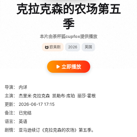
克拉克森的农场第五
季
本片由茶杯狐cupfox提供播放
欧美剧
2026
英国
立即播放
导演：
内详
主演：
杰里米·克拉克森
凯勒布·库珀
丽莎·霍根
更新：
2026-06-17 17:15
备注：
已完结
语言：
英语
剧情：
亚马逊续订《克拉克森的农场》第五季。