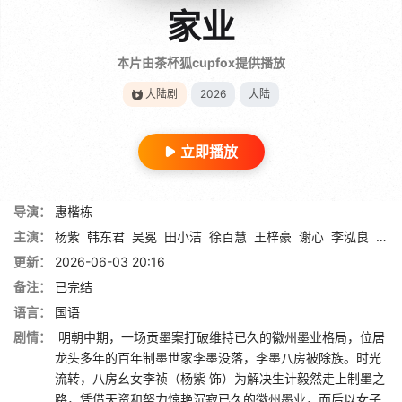
家业
本片由茶杯狐cupfox提供播放
大陆剧
2026
大陆
立即播放
导演：
惠楷栋
主演：
杨紫
韩东君
吴冕
田小洁
徐百慧
王梓豪
谢心
李泓良
杨斯
更新：
2026-06-03 20:16
备注：
已完结
语言：
国语
剧情：
明朝中期，一场贡墨案打破维持已久的徽州墨业格局，位居
龙头多年的百年制墨世家李墨没落，李墨八房被除族。时光
流转，八房幺女李祯（杨紫 饰）为解决生计毅然走上制墨之
路，凭借天资和努力惊艳沉寂已久的徽州墨业，而后以女子