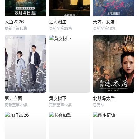
人鱼2026
江海潮生
天才，女友
更新至第12集
更新至第28集
更新至第18集
第五立面
黄皮树下
北魏冯太后
更新至第28集
更新至第17集
已完结