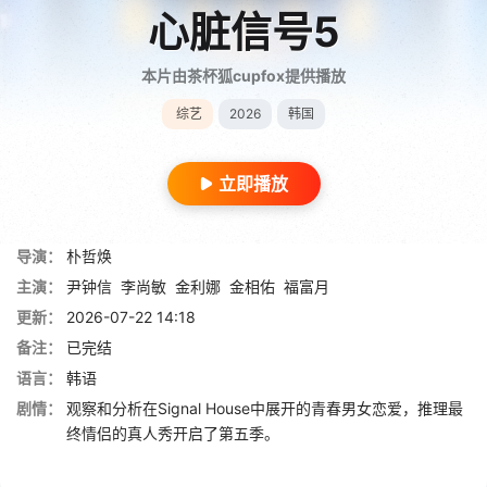
心脏信号5
本片由茶杯狐cupfox提供播放
综艺
2026
韩国
立即播放
导演：
朴哲焕
主演：
尹钟信
李尚敏
金利娜
金相佑
福富月
更新：
2026-07-22 14:18
备注：
已完结
语言：
韩语
剧情：
观察和分析在Signal House中展开的青春男女恋爱，推理最
终情侣的真人秀开启了第五季。