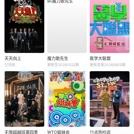
天天向上
魔力歌先生
医学大联盟
已完结
更新至20260522期
更新至第20260805期
无限超越班第四季
WTO姐妹会
11点热吵店