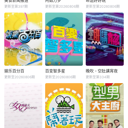
美食新闻报道
阿姐万岁
命运好好玩
更新至第397期
更新至第20260806期
更新至第20260806期
娱乐百分百
百变智多星
晚吹 - 空肚講宵夜
更新至20260806期
更新至20260806期
更新至第334期