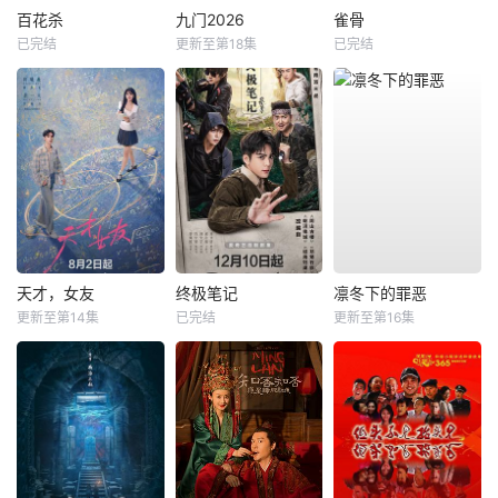
百花杀
九门2026
雀骨
已完结
更新至第18集
已完结
天才，女友
终极笔记
凛冬下的罪恶
更新至第14集
已完结
更新至第16集