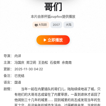
哥们
本片由茶杯狐cupfox提供播放
大陆剧
2007
大陆
立即播放
导演：
内详
主演：
冯国庆
郑卫莉
王劲松
石俊辉
佘南南
更新：
2025-11-30 04:22
备注：
已完结
语言：
国语
剧情：
当年一起在内蒙插队的哥们儿，陆陆续续地返了城，只
有他们的大哥肖志成留在了内蒙草原，一直到退休才返回了
他阔别三十几年的城里…… 回到城里的肖志成发现当年的生
死之交，在这些年的城市生活中，过得都很辛苦，当官的有