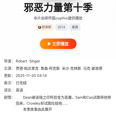
邪恶力量第十季
本片由茶杯狐cupfox提供播放
欧美剧
2014
美国
立即播放
导演：
Robert
Singer
主演：
贾德·帕达里克
詹森·阿克斯
米沙·克林斯
马克·谢泼德
更新：
2025-11-30 04:14
备注：
已完结
语言：
英语
剧情：
Dean被该隐之印所控变为恶魔，Sam和Cas试图将他带
回来，Crowley却试图拉拢他……
本季故事由此展开