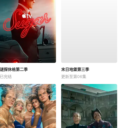
谜探休格第二季
末日地堡第三季
已完结
更新至第06集