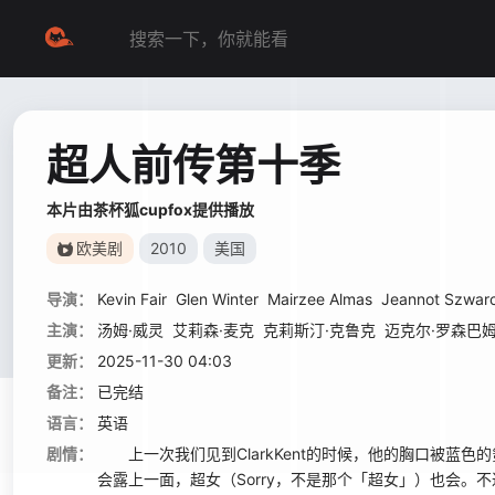
超人前传第十季
本片由茶杯狐cupfox提供播放
欧美剧
2010
美国
导演：
Kevin Fair
Glen Winter
Mairzee Almas
Jeannot Szwar
主演：
汤姆·威灵
艾莉森·麦克
克莉斯汀·克鲁克
迈克尔·罗森巴
更新：
2025-11-30 04:03
备注：
已完结
语言：
英语
剧情：
上一次我们见到ClarkKent的时候，他的胸口被蓝色的
会露上一面，超女（Sorry，不是那个「超女」）也会。不过，